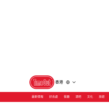
前
前
往
往
內
頁
容
尾
香港
最新情報
好去處
餐廳
酒吧
文化
旅遊