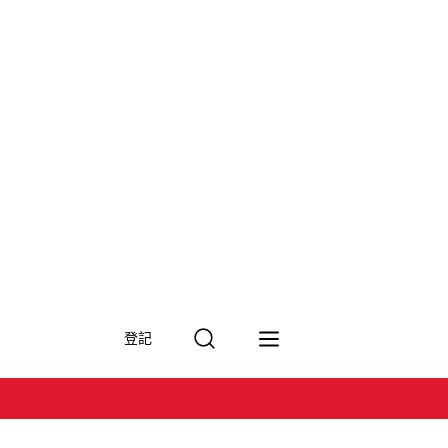
搜
登記
尋