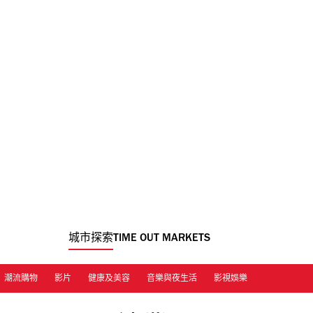
城市探索
TIME OUT MARKETS
潮流購物
影片
健康及美容
音樂與夜生活
影視娛樂