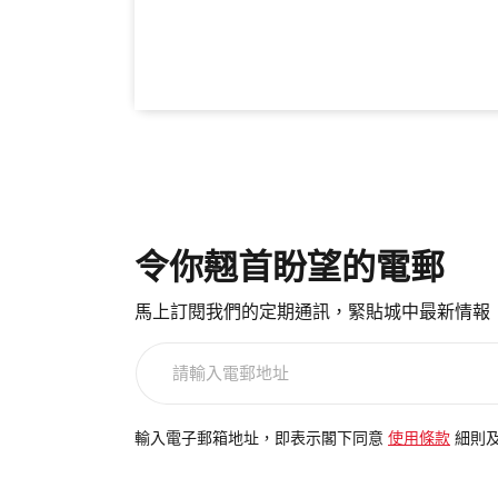
令你翹首盼望的電郵
馬上訂閱我們的定期通訊，緊貼城中最新情報
請
輸
入
電
輸入電子郵箱地址，即表示閣下同意
使用條款
細則
郵
地