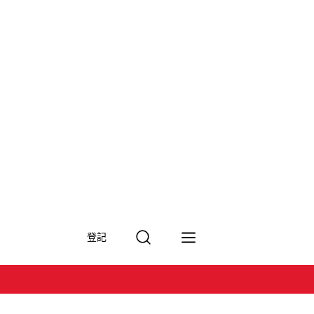
搜
登記
尋