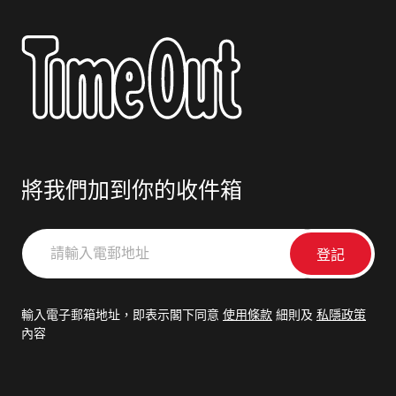
將我們加到你的收件箱
請
輸
入
電
輸入電子郵箱地址，即表示閣下同意
使用條款
細則及
私隱政策
郵
內容
地
址