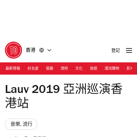
前
前
往
往
內
頁
容
尾
香港
登記
最新情報
好去處
餐廳
酒吧
文化
旅遊
潮流購物
影片
Elizabeth Miranda
Lauv 2019 亞洲巡演香
港站
音樂, 流行