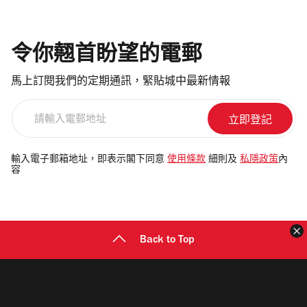
令你翹首盼望的電郵
馬上訂閱我們的定期通訊，緊貼城中最新情報
請
輸
入
電
輸入電子郵箱地址，即表示閣下同意
使用條款
細則及
私隱政策
內
容
郵
地
址
Back to Top