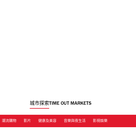
城市探索
TIME OUT MARKETS
潮流購物
影片
健康及美容
音樂與夜生活
影視娛樂