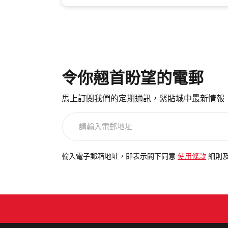
令你翹首盼望的電郵
馬上訂閱我們的定期通訊，緊貼城中最新情報
請
輸
入
電
輸入電子郵箱地址，即表示閣下同意
使用條款
細則
郵
地
址