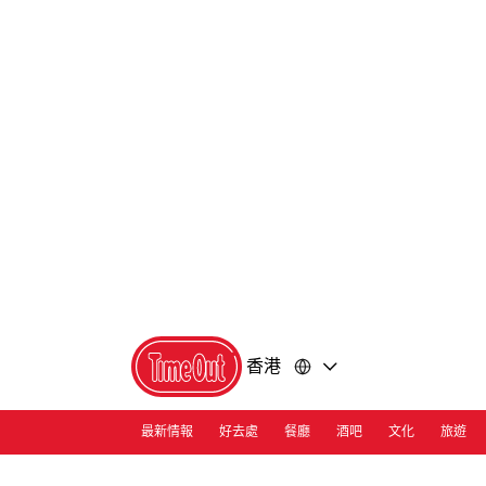
前
前
往
往
內
頁
容
尾
香港
最新情報
好去處
餐廳
酒吧
文化
旅遊