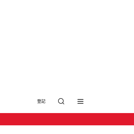
搜
登記
尋