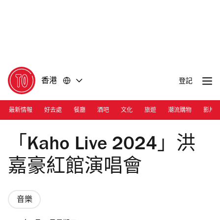
前
前
往
往
內
頁
容
尾
香港
登記
最新情報
好去處
餐廳
酒吧
文化
旅遊
潮流購物
影片
Photograph: Facebook/Hung KAHO 洪嘉豪
「Kaho Live 2024」洪
嘉豪紅館演唱會
音樂