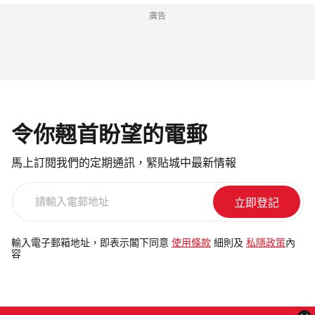
廣告
令你翹首盼望的電郵
馬上訂閱我們的定期通訊，緊貼城中最新情報
請
輸
入
電
輸入電子郵箱地址，即表示閣下同意
使用條款
細則及
私隱政策
內
容
郵
地
址