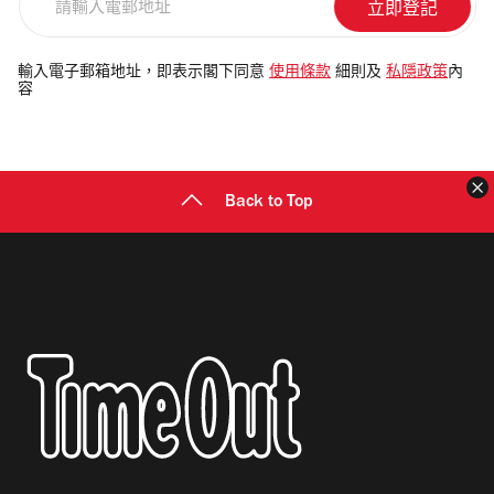
輸
入
電
輸入電子郵箱地址，即表示閣下同意
使用條款
細則及
私隱政策
內
容
郵
地
址
Back to Top