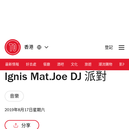
前
前
往
往
內
頁
容
尾
香港
登記
最新情報
好去處
餐廳
酒吧
文化
旅遊
潮流購物
影片
Ignis Mat.Joe DJ 派對
音樂
2019年8月17日星期六
分享