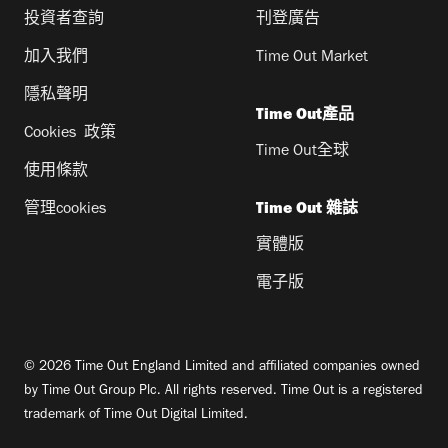
投資者查詢
刊登廣告
加入我們
Time Out Market
隱私聲明
Time Out產品
Cookies 政策
Time Out全球
使用條款
管理cookies
Time Out 雜誌
實體版
電子版
© 2026 Time Out England Limited and affiliated companies owned
by Time Out Group Plc. All rights reserved. Time Out is a registered
trademark of Time Out Digital Limited.