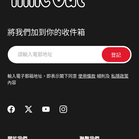
將我們加到你的收件箱
請
輸
入
電
輸入電子郵箱地址，即表示閣下同意
使用條款
細則及
私隱政策
郵
內容
地
址