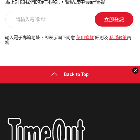
馬上訂閱我們的定期通訊，緊貼城中最新情報
請
輸
入
電
輸入電子郵箱地址，即表示閣下同意
使用條款
細則及
私隱政策
內
容
郵
地
址
Back to Top