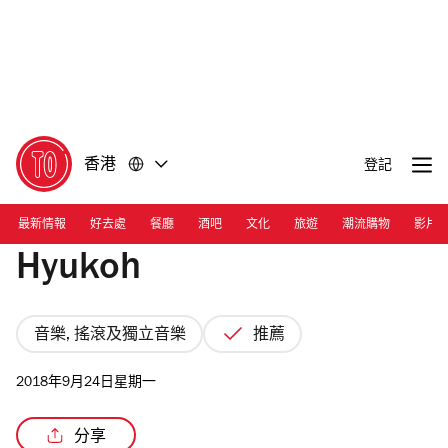
前
前
往
往
內
頁
容
尾
香港
登記
最新情報
好去處
餐廳
酒吧
文化
旅遊
潮流購物
影片
Hyukoh
音樂, 搖滾及獨立音樂
推薦
2018年9月24日星期一
分享