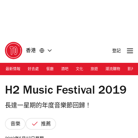
前
前
往
往
內
頁
容
尾
香港
登記
最新情報
好去處
餐廳
酒吧
文化
旅遊
潮流購物
影片
Photograph: Courtesy Oliver Spiesshofer
H2 Music Festival 2019
長達一星期的年度音樂節回歸！
音樂
推薦