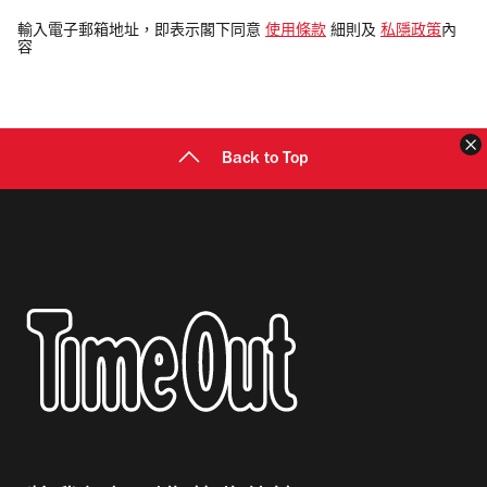
入
電
輸入電子郵箱地址，即表示閣下同意
使用條款
細則及
私隱政策
內
容
郵
地
址
Back to Top