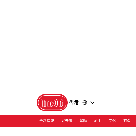
前
前
往
往
內
頁
容
尾
香港
最新情報
好去處
餐廳
酒吧
文化
旅遊