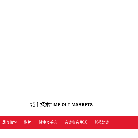
城市探索
TIME OUT MARKETS
潮流購物
影片
健康及美容
音樂與夜生活
影視娛樂