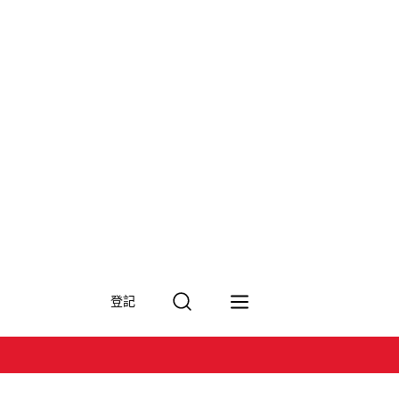
搜
登記
尋