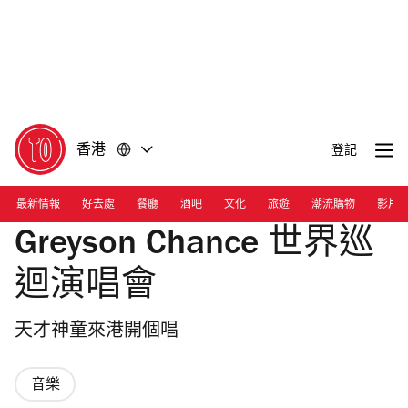
前
前
往
往
內
頁
容
尾
香港
登記
最新情報
好去處
餐廳
酒吧
文化
旅遊
潮流購物
影片
Greyson Chance 世界巡
迴演唱會
天才神童來港開個唱
音樂