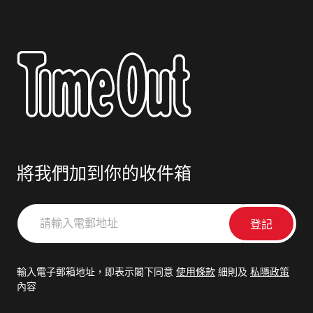
將我們加到你的收件箱
請
輸
入
電
輸入電子郵箱地址，即表示閣下同意
使用條款
細則及
私隱政策
郵
內容
地
址