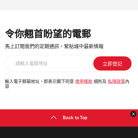
令你翹首盼望的電郵
馬上訂閱我們的定期通訊，緊貼城中最新情報
請
輸
入
電
輸入電子郵箱地址，即表示閣下同意
使用條款
細則及
私隱政策
內
容
郵
地
址
Back to Top