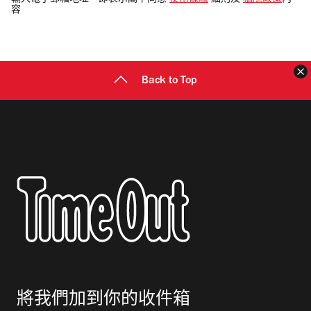
輸入電子郵箱地址，即表示閣下同意
使用條款
細則及
私隱政策
內
容
郵
地
址
Back to Top
將我們加到你的收件箱