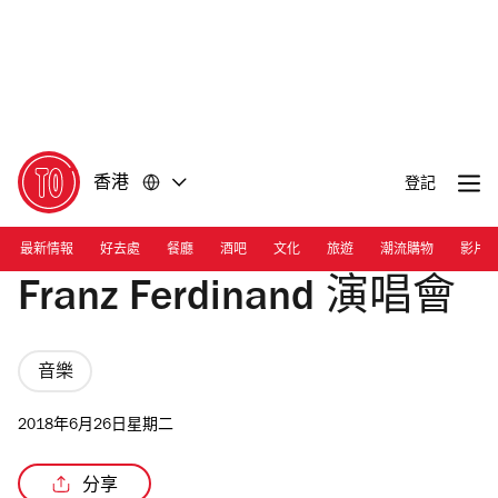
前
前
往
往
內
頁
容
尾
香港
登記
最新情報
好去處
餐廳
酒吧
文化
旅遊
潮流購物
影片
Franz Ferdinand 演唱會
音樂
2018年6月26日星期二
分享