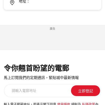
地址：
廣告
令你翹首盼望的電郵
馬上訂閱我們的定期通訊，緊貼城中最新情報
請
輸
入
電