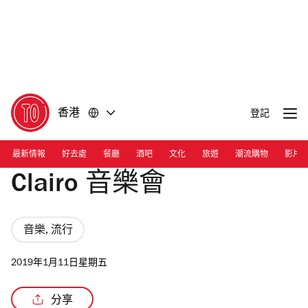
前
前
往
往
內
頁
容
尾
香港
登記
最新情報
好去處
餐廳
酒吧
文化
旅遊
潮流購物
影片
Clairo 音樂會
音樂, 流行
2019年1月11日星期五
分享