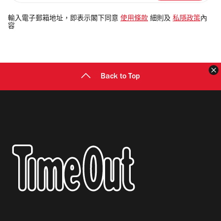
入
電
輸入電子郵箱地址，即表示閣下同意
使用條款
細則及
私隱政策
內
容
郵
地
址
Back to Top