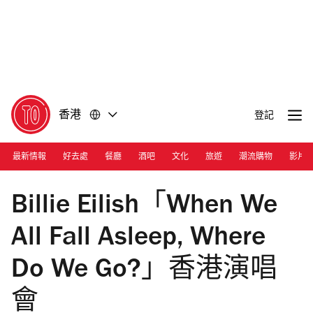
前
前
往
往
內
頁
容
尾
香港
登記
最新情報
好去處
餐廳
酒吧
文化
旅遊
潮流購物
影片
Photograph: Courtesy Spotify HK
Billie Eilish「When We
All Fall Asleep, Where
Do We Go?」香港演唱
會