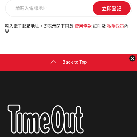
請
輸
入
電
輸入電子郵箱地址，即表示閣下同意
使用條款
細則及
私隱政策
內
容
郵
地
址
Back to Top