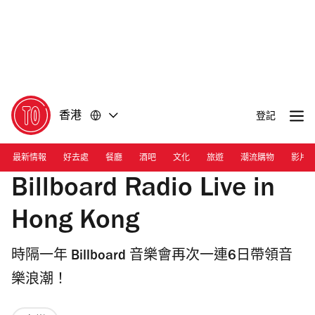
前
前
往
往
內
頁
容
尾
香港
登記
最新情報
好去處
餐廳
酒吧
文化
旅遊
潮流購物
影片
Billboard Radio Live in
Hong Kong
時隔一年 Billboard 音樂會再次一連6日帶領音
樂浪潮！