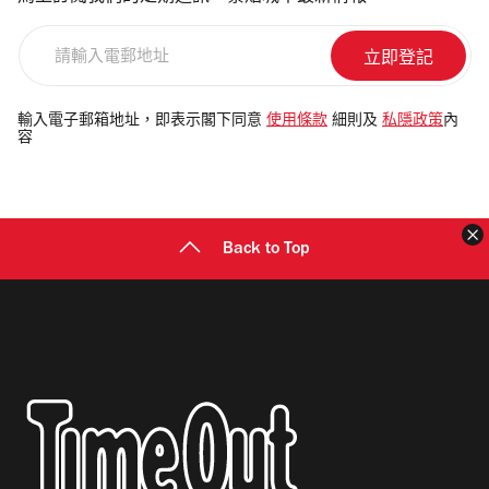
請
輸
入
電
輸入電子郵箱地址，即表示閣下同意
使用條款
細則及
私隱政策
內
容
郵
地
址
Back to Top