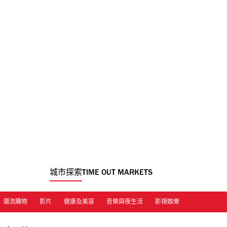
城市探索
TIME OUT MARKETS
潮流購物
影片
健康及美容
音樂與夜生活
影視娛樂