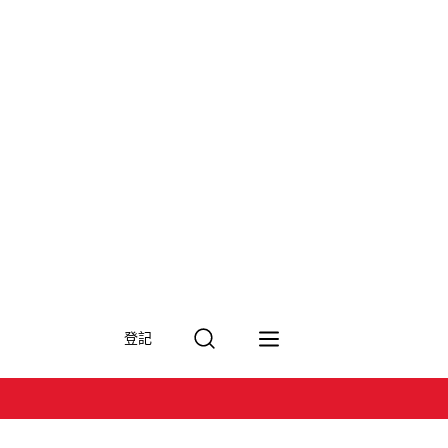
搜
登記
尋