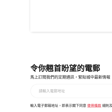
令你翹首盼望的電郵
馬上訂閱我們的定期通訊，緊貼城中最新情報
請
輸
入
電
輸入電子郵箱地址，即表示閣下同意
使用條款
細則
郵