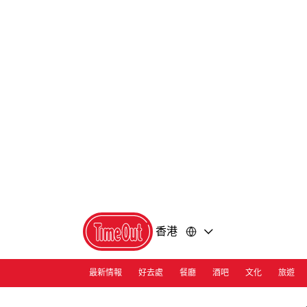
前
前
往
往
內
頁
容
尾
香港
最新情報
好去處
餐廳
酒吧
文化
旅遊