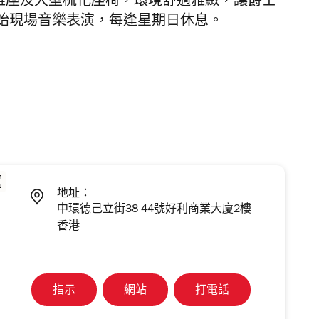
設有吧枱雅座及大型梳化座椅，環境舒適雅緻，讓爵士
始現場音樂表演，每逢星期日休息。
地址：
中環德己立街38-44號好利商業大廈2樓
香港
指示
網站
打電話