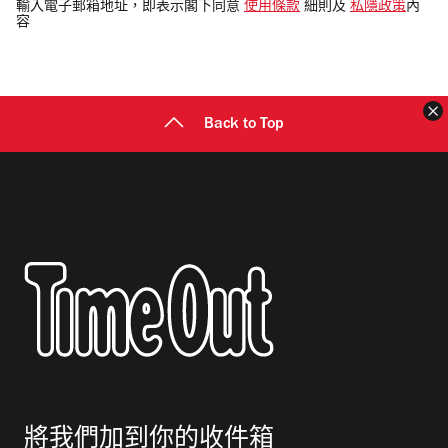
電
輸入電子郵箱地址，即表示閣下同意
使用條款
細則及
私隱政策
內
容
郵
地
址
Back to Top
將我們加到你的收件箱