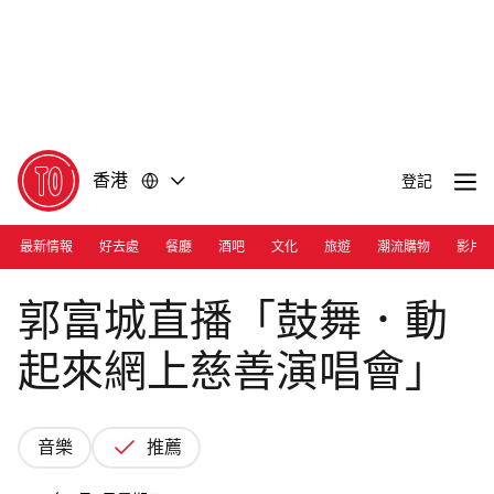
前
前
往
往
內
頁
容
尾
香港
登記
最新情報
好去處
餐廳
酒吧
文化
旅遊
潮流購物
影片
Facebook/aaronkwokfushing
郭富城直播「鼓舞．動
起來網上慈善演唱會」
音樂
推薦