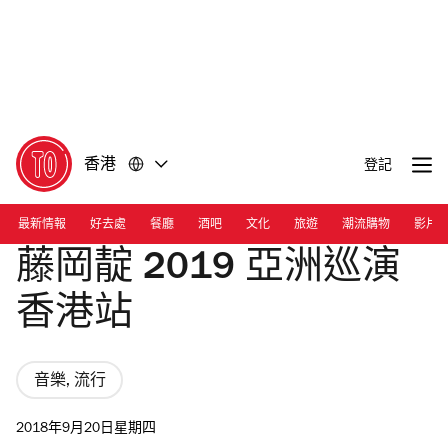
前
前
往
往
內
頁
容
尾
香港
登記
最新情報
好去處
餐廳
酒吧
文化
旅遊
潮流購物
影片
藤岡靛 2019 亞洲巡演
香港站
音樂, 流行
2018年9月20日星期四