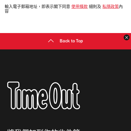
電
輸入電子郵箱地址，即表示閣下同意
使用條款
細則及
私隱政策
內
容
郵
地
址
Back to Top