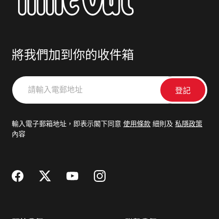
將我們加到你的收件箱
請
輸
入
電
輸入電子郵箱地址，即表示閣下同意
使用條款
細則及
私隱政策
郵
內容
地
址