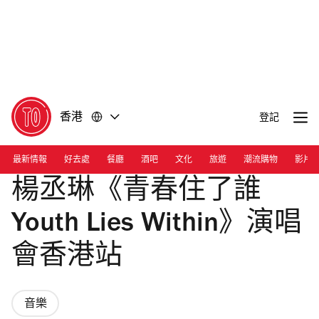
前
前
往
往
內
頁
容
尾
香港
登記
最新情報
好去處
餐廳
酒吧
文化
旅遊
潮流購物
影片
楊丞琳《青春住了誰
Youth Lies Within》演唱
會香港站
音樂