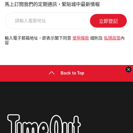
馬上訂閱我們的定期通訊，緊貼城中最新情報
請
輸
入
電
輸入電子郵箱地址，即表示閣下同意
使用條款
細則及
私隱政策
內
容
郵
地
址
Back to Top