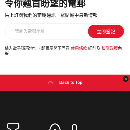
令你翹首盼望的電郵
馬上訂閱我們的定期通訊，緊貼城中最新情報
請
輸
入
電
輸入電子郵箱地址，即表示閣下同意
使用條款
細則及
私隱政策
內
容
郵
地
址
Back to Top