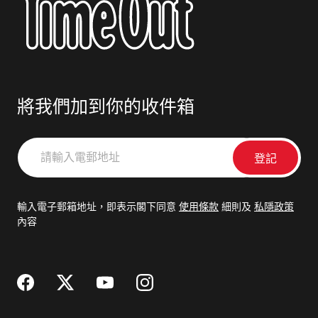
將我們加到你的收件箱
請
輸
入
電
輸入電子郵箱地址，即表示閣下同意
使用條款
細則及
私隱政策
郵
內容
地
址