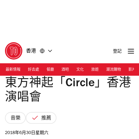
前
前
往
往
內
頁
容
尾
香港
登記
最新情報
好去處
餐廳
酒吧
文化
旅遊
潮流購物
影片
東方神起「Circle」香港
演唱會
音樂
推薦
2018年6月30日星期六