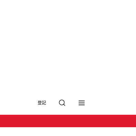
搜
登記
尋