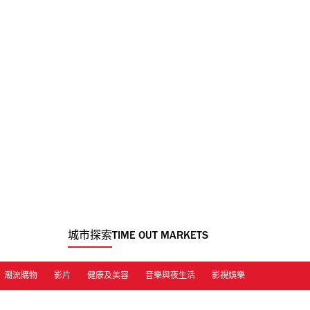
城市探索
TIME OUT MARKETS
潮流購物
影片
健康及美容
音樂與夜生活
影視娛樂