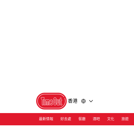
前
前
往
往
內
頁
容
尾
香港
最新情報
好去處
餐廳
酒吧
文化
旅遊