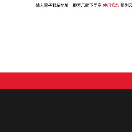
電
輸入電子郵箱地址，即表示閣下同意
使用條款
細則
郵
地
址