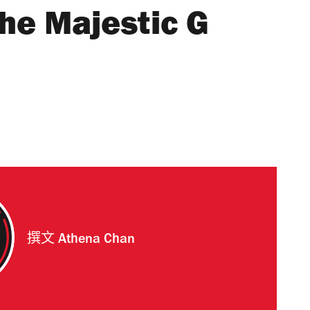
 Majestic G
撰文
Athena Chan