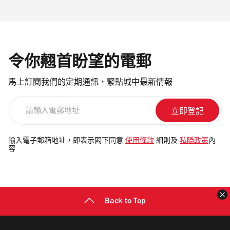
令你翹首盼望的電郵
馬上訂閱我們的定期通訊，緊貼城中最新情報
請
輸
入
電
輸入電子郵箱地址，即表示閣下同意
使用條款
細則及
私隱政策
內
容
郵
地
址
Back to Top