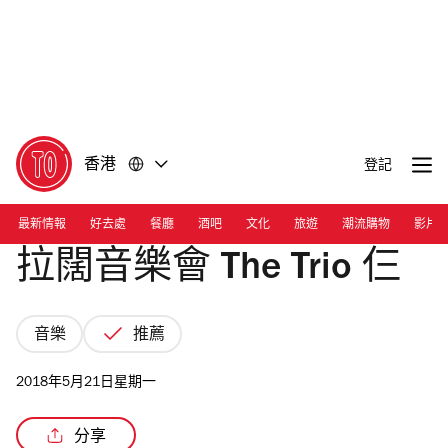
前
前
往
往
內
頁
容
尾
香港
登記
最新情報
好去處
餐廳
酒吧
文化
旅遊
潮流購物
影片
拉闊音樂會 The Trio 仨
音樂
推薦
2018年5月21日星期一
分享