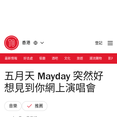
前
前
往
往
內
頁
容
尾
香港
登記
最新情報
好去處
餐廳
酒吧
文化
旅遊
潮流購物
影片
Photograph: Courtesy Netflix HK
五月天 Mayday 突然好
想見到你網上演唱會
音樂
推薦