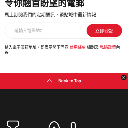
令你翹首盼望的電郵
馬上訂閱我們的定期通訊，緊貼城中最新情報
請
輸
入
電
輸入電子郵箱地址，即表示閣下同意
使用條款
細則及
私隱政策
內
容
郵
地
址
Back to Top