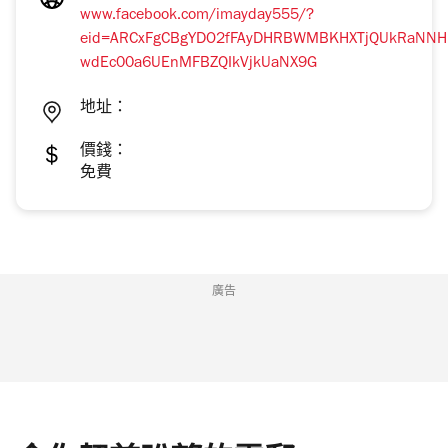
www.facebook.com/imayday555/?
eid=ARCxFgCBgYDO2fFAyDHRBWMBKHXTjQUkRaNNH
wdEc00a6UEnMFBZQIkVjkUaNX9G
地址：
價錢：
免費
廣告