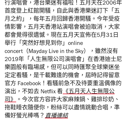
行演唱會，港台樂迷有福啦！五月天在2006年
首度登上紅館開騷，自此與香港樂迷訂下
「五
月之約」，每年五月回歸香港開騷。今年受疫
情影響，五月天香港站演唱會被迫取消，大家
都會覺得很遺憾。現在五月天宣佈在5月31日
舉行
「
突然好想見到你」online
concert（
Mayday Live in the Sky），雖然沒有
2019年
「
人生無限公司演唱會」在香港迪士尼
樂園般有臨場感，但可以同時匯聚全球樂迷坐
定定看騷，
是千載難逢的機會，屆時記得留意
官方 Facebook！看騷前急不及待要重溫偶像的
演出，不如去 Netflix 看
《五月天人生無限公
司》
。
今次官方容許大家麻辣鍋、雞排珍奶、
拖鞋睡衣隨便你，粉絲可以盡情跳動合唱，準
備好螢光棒嗎？
直播連結