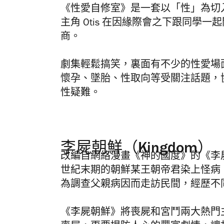
《性愛自修室》是一套以「性」為切
主角 Otis 在因緣際會之下跟同學
商。
劇集輕鬆搞笑，裏面有不少的性愛場
懷孕、墜胎、性取向等受關注話題，
性疑難。
李屍朝鮮（Kingdom）
改編自網絡漫畫《神的國度》的《李
世紀末期的朝鮮某王朝帝君染上怪病
為調查父親病因而走訪民間，經歷不
《李屍朝鮮》將喪屍和宮鬥兩大熱門