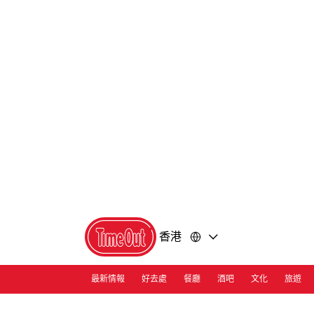
前
前
往
往
內
頁
容
尾
香港
最新情報
好去處
餐廳
酒吧
文化
旅遊