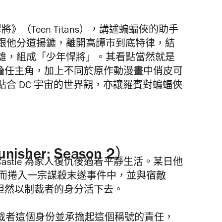
》（Teen Titans），講述蝙蝠俠的助手
跟他分道揚鑣，離開高譚市到底特律，結
雄，組成「少年悍將」。其看點當然就是
一代羅賓擔任主角，加上不同於原作動漫畫中俏皮可
合 DC 宇宙的世界觀，亦讓羅賓對蝙蝠俠
her: Season 2）
Castle
為家人復仇後過着平靜生活。某日他
x，從而捲入一宗謀殺末遂事件中，並與宿敵
命運，坦然以制裁者的身分活下去。
受制裁者這個身份並承擔起這個稱號的責任，