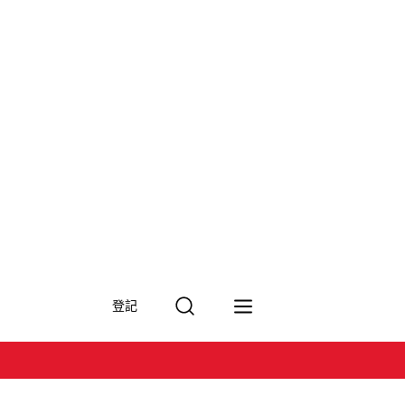
搜
登記
尋