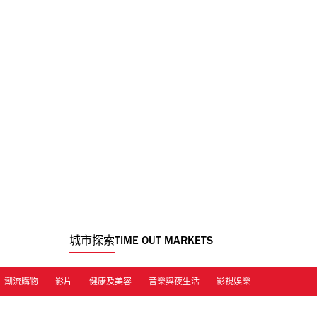
城市探索
TIME OUT MARKETS
潮流購物
影片
健康及美容
音樂與夜生活
影視娛樂