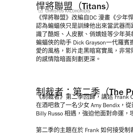
悍將聯盟（Titans）
CHRISTOS KALOHORIDIS
《悍將聯盟》改編自DC 漫畫《少年悍將
認為蝙蝠俠只是訓練他出來當武器而
識了酷姬、人皮獸、俏嬌娃等少年英
蝙蝠俠的助手 Dick Grayson
愛的風格，影片走黑暗寫實風，非常貼
的感情陰暗面刻劃更深。
制裁者：第二季（The Punis
《制裁者》第二季回歸，講述
Frank 
在酒吧救了一名少女 Amy Bendi
Billy Russo 相遇，強迫他面對
第二季的主題在於 Frank 如何接