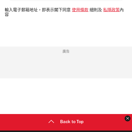
入
電
輸入電子郵箱地址，即表示閣下同意
使用條款
細則及
私隱政策
內
容
郵
地
址
廣告
Back to Top