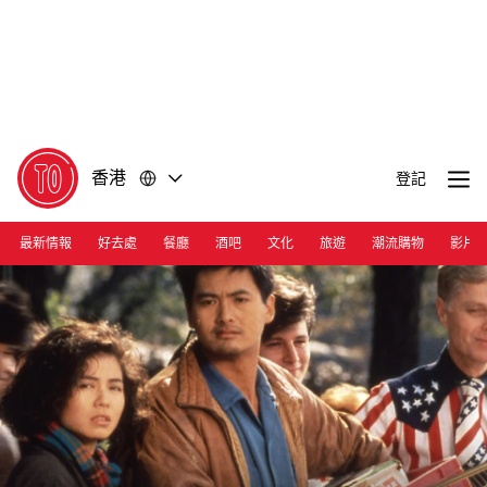
前
前
往
往
內
頁
容
尾
香港
登記
最新情報
好去處
餐廳
酒吧
文化
旅遊
潮流購物
影片