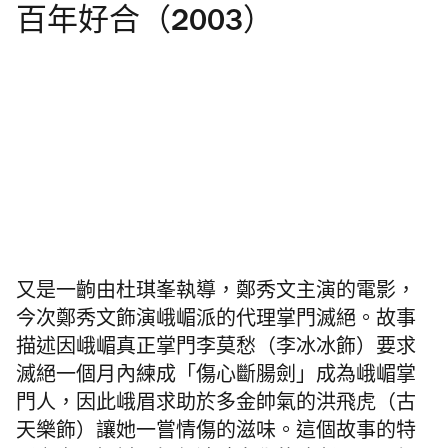
百年好合（2003）
又是一齣由杜琪峯執導，鄭秀文主演的電影，
今次鄭秀文飾演峨嵋派的代理掌門滅絕。故事
描述因峨嵋真正掌門李莫愁（李冰冰飾）要求
滅絕一個月內練成「傷心斷腸劍」成為峨嵋掌
門人，因此峨眉求助於多金帥氣的洪飛虎（古
天樂飾）讓她一嘗情傷的滋味。這個故事的特