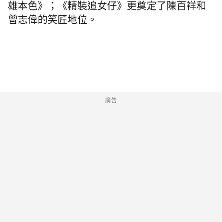
雄本色》；《精裝追女仔》更奠定了陳百祥和
曾志偉的笑匠地位。
廣告