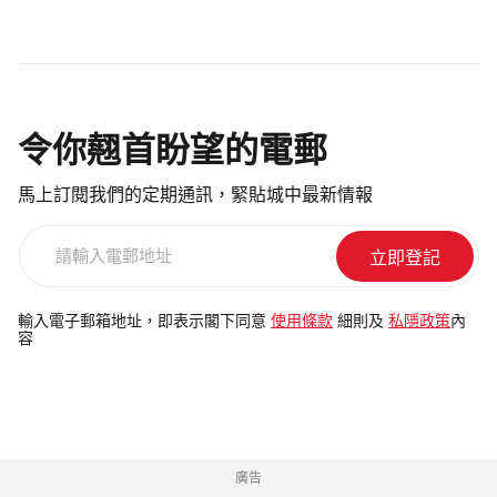
令你翹首盼望的電郵
馬上訂閱我們的定期通訊，緊貼城中最新情報
請
輸
入
電
輸入電子郵箱地址，即表示閣下同意
使用條款
細則及
私隱政策
內
容
郵
地
址
廣告