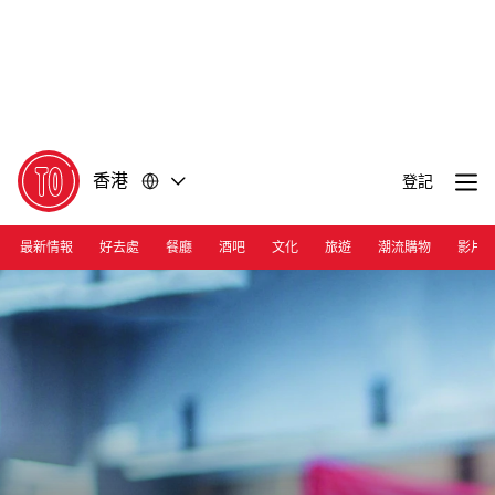
前
前
往
往
內
頁
容
尾
香港
登記
最新情報
好去處
餐廳
酒吧
文化
旅遊
潮流購物
影片