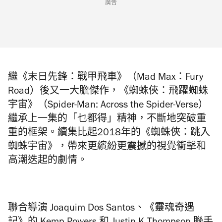
廣告
繼《末日先鋒：戰甲飛車》（
Mad Max
：
Fury
Road
）後又一大膽傑作，《蜘蛛俠：飛躍蜘蛛
宇宙》（
Spider-Man: Across the Spider-Verse
）
繼承上一集的「乜都得」精神，不斷地突破重
重的框架。續集比起
2018
年的《蜘蛛俠：跳入
蜘蛛宇宙》，帶來更繽紛更震撼的視覺衝擊和
高潮迭起的劇情。
聯合導演 Joaquim Dos Santos、《靈魂奇遇