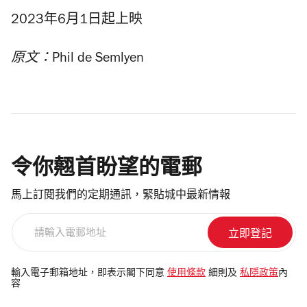
2023
年
6
月
1
日起上映
原文：Phil de Semlyen
令你翹首盼望的電郵
馬上訂閱我們的定期通訊，緊貼城中最新情報
請
輸
入
電
輸入電子郵箱地址，即表示閣下同意
使用條款
細則及
私隱政策
內
容
郵
地