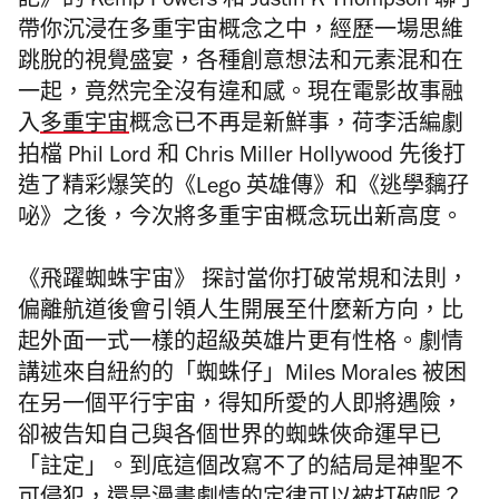
記》的 Kemp Powers 和 Justin K Thompson 聯手
帶你沉浸在多重宇宙概念之中，經歷一場思維
跳脫的視覺盛宴，各種創意想法和元素混和在
一起，竟然完全沒有違和感。現在電影故事融
入
多重宇宙
概念已不再是新鮮事，荷李活編劇
拍檔 Phil Lord 和 Chris Miller Hollywood 先後打
造了精彩爆笑的《Lego 英雄傳》和《逃學黐孖
咇》之後，今次將多重宇宙概念玩出新高度。
《飛躍蜘蛛宇宙》 探討當你打破常規和法則，
偏離航道後會引領人生開展至什麼新方向，比
起外面一式一樣的超級英雄片更有性格。劇情
講述來自紐約的「蜘蛛仔」Miles Morales 被困
在另一個平行宇宙，得知所愛的人即將遇險，
卻被告知自己與各個世界的蜘蛛俠命運早已
「註定」。到底這個改寫不了的結局是神聖不