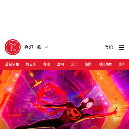
前
前
往
往
內
頁
容
尾
香港
登記
最新情報
好去處
餐廳
酒吧
文化
旅遊
潮流購物
影片