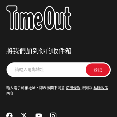
將我們加到你的收件箱
請
輸
入
電
輸入電子郵箱地址，即表示閣下同意
使用條款
細則及
私隱政策
郵
內容
地
址