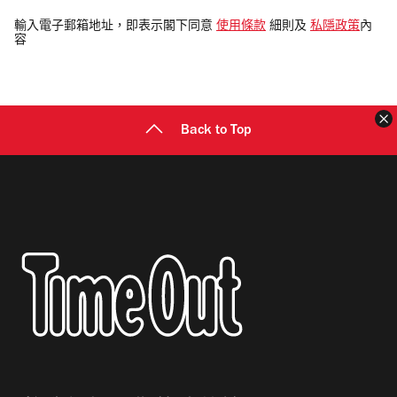
入
電
輸入電子郵箱地址，即表示閣下同意
使用條款
細則及
私隱政策
內
容
郵
地
址
Back to Top