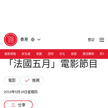
前
前
往
往
內
頁
容
尾
香港
登記
最新情報
好去處
餐廳
酒吧
文化
旅遊
潮流購物
影片
「法國五月」電影節目
電影
推薦
2019年5月16日星期四
分享