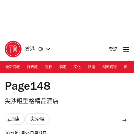
前
前
往
往
內
頁
容
尾
香港
登記
最新情報
好去處
餐廳
酒吧
文化
旅遊
潮流購物
影片
Photograph: Courtesy Page148
Page148
尖沙咀型格精品酒店
酒店
尖沙咀