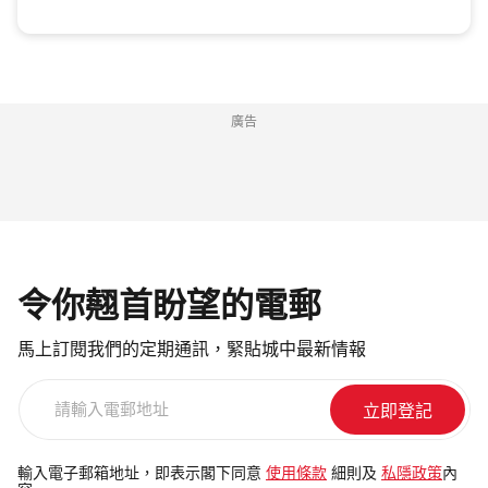
廣告
令你翹首盼望的電郵
馬上訂閱我們的定期通訊，緊貼城中最新情報
請
輸
入
電
輸入電子郵箱地址，即表示閣下同意
使用條款
細則及
私隱政策
內