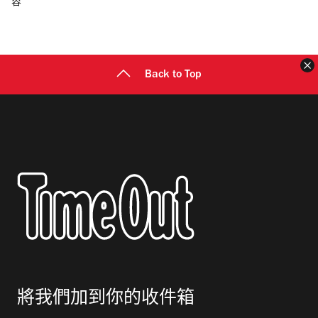
容
郵
地
址
Back to Top
將我們加到你的收件箱