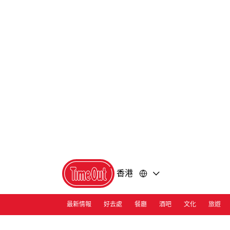
前
前
往
往
內
頁
容
尾
香港
最新情報
好去處
餐廳
酒吧
文化
旅遊