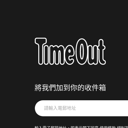
將我們加到你的收件箱
請
輸
入
電