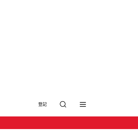
搜
登記
尋