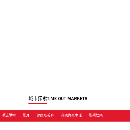
城市探索
TIME OUT MARKETS
潮流購物
影片
健康及美容
音樂與夜生活
影視娛樂