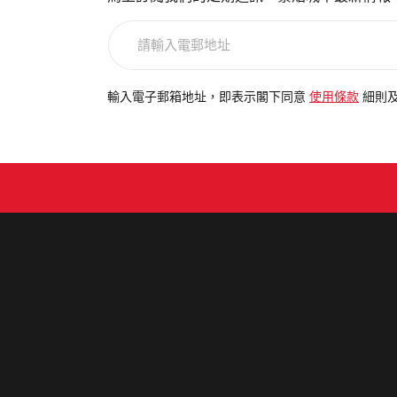
請
輸
入
電
輸入電子郵箱地址，即表示閣下同意
使用條款
細則
郵
地
址