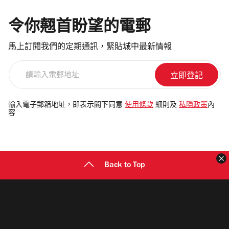
令你翹首盼望的電郵
馬上訂閱我們的定期通訊，緊貼城中最新情報
請
輸
入
電
輸入電子郵箱地址，即表示閣下同意
使用條款
細則及
私隱政策
內
容
郵
地
址
Back to Top