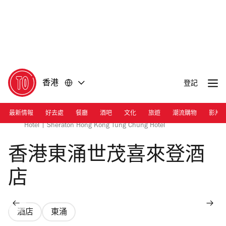
前
前
往
往
內
頁
容
尾
香港
登記
最新情報
好去處
餐廳
酒吧
文化
旅遊
潮流購物
影片
Photograph: Courtesy Sheraton Hong Kong Tung Chung
Hotel | Sheraton Hong Kong Tung Chung Hotel
香港東涌世茂喜來登酒
店
酒店
東涌