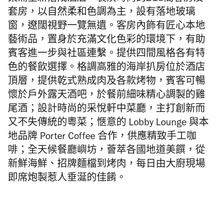
套房，以自然柔和色調為主，設有落地玻璃
窗，遼闊視野一覽無遺。客房內飾有匠心本地
藝術品，置身於充滿文化色彩的環境下，有助
賓客進一步與社區連繫。
提供四間風格各有特
色的餐飲選擇。
格調高雅的海岸扒房位於
酒店
頂層，提供乾式熟成肉及各款烤物，
賓客可暢
懷於
戶
外露天酒吧，於餐前細味精心調製的雞
尾酒；
設計時尚的采悅軒中菜廳，主打創新而
又不失傳統的
粵
菜；愜意的
L
obby Lounge
與本
地品牌
Porter Coffee
合作，供應精致手工咖
啡；全天候餐廳嶼坊，
薈萃各國地道美饌，從
新鮮海鮮、招牌麵檔到烤肉，
每日由大廚現場
即席炮製惹人垂涎的佳餚。