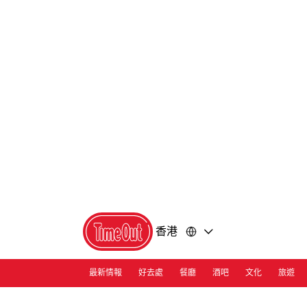
前
前
往
往
內
頁
容
尾
香港
最新情報
好去處
餐廳
酒吧
文化
旅遊