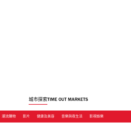
城市探索
TIME OUT MARKETS
潮流購物
影片
健康及美容
音樂與夜生活
影視娛樂