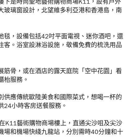
樓下是時尚聖地藝術購物商場K11，設有戶外
大玻璃窗設計，北望維多利亞港和香港島，南
地毯，設備包括42吋平面電視、迷你酒吧，還
住客。浴室設淋浴設施，敬備免費的梳洗用品
展筋骨，或在酒店的露天庭院「空中花園」看
櫃枱服務。
別供應傳統歐陸美食和國際菜式，想喝一杯的
供24小時客房送餐服務。
在K11藝術購物商場樓上，直通尖沙咀及尖沙
機場和機場快綫九龍站，分別需時40分鐘和十