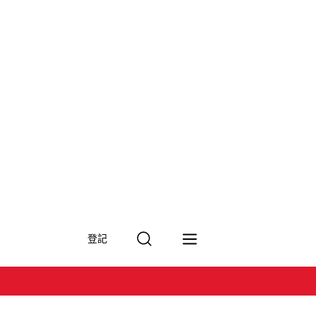
搜
登記
尋