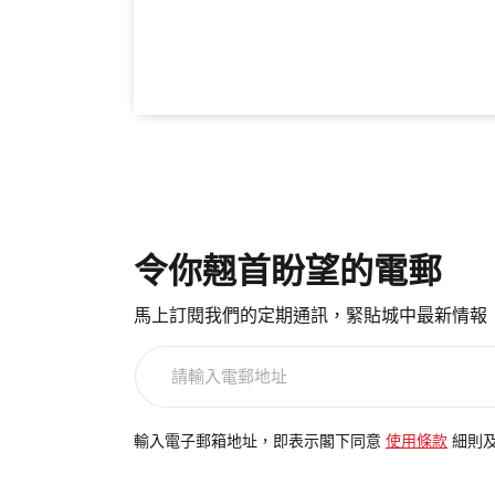
令你翹首盼望的電郵
馬上訂閱我們的定期通訊，緊貼城中最新情報
請
輸
入
電
輸入電子郵箱地址，即表示閣下同意
使用條款
細則
郵
地