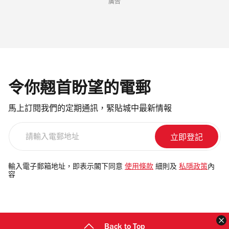
廣告
令你翹首盼望的電郵
馬上訂閱我們的定期通訊，緊貼城中最新情報
請
輸
入
電
輸入電子郵箱地址，即表示閣下同意
使用條款
細則及
私隱政策
內
容
郵
地
址
Back to Top