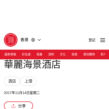
前
前
往
往
內
頁
容
尾
香港
登記
最新情報
好去處
餐廳
酒吧
文化
旅遊
潮流購物
影片
華麗海景酒店
酒店
上環
2017年11月14日星期二
分享