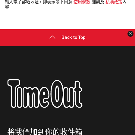
電
輸入電子郵箱地址，即表示閣下同意
使用條款
細則及
私隱政策
內
容
郵
地
址
Back to Top
將我們加到你的收件箱