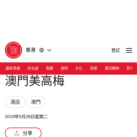
前
前
往
往
內
頁
容
尾
香港
登記
最新情報
好去處
餐廳
酒吧
文化
旅遊
潮流購物
影片
澳門美高梅
酒店
澳門
2019年5月28日星期二
分享