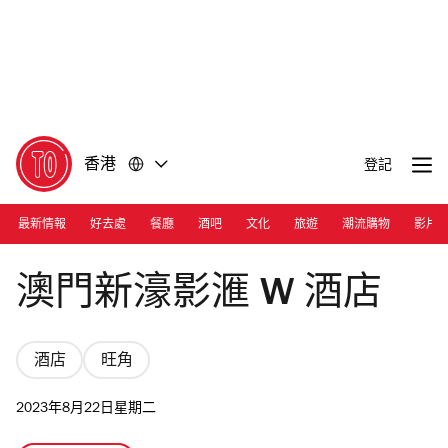
前
前
往
往
內
頁
容
尾
香港
登記
最新情報
好去處
餐廳
酒吧
文化
旅遊
潮流購物
影片
Photograph: Cara Hung
澳門新濠影滙 W 酒店
酒店
旺角
2023年8月22日星期二