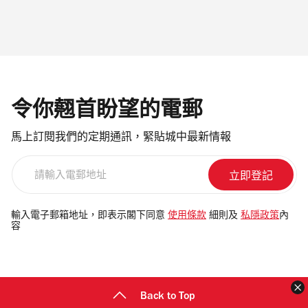
令你翹首盼望的電郵
馬上訂閱我們的定期通訊，緊貼城中最新情報
請
輸
入
電
輸入電子郵箱地址，即表示閣下同意
使用條款
細則及
私隱政策
內
容
郵
地
址
Back to Top