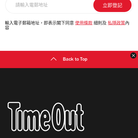
請
輸
入
電
輸入電子郵箱地址，即表示閣下同意
使用條款
細則及
私隱政策
內
容
郵
地
址
Back to Top