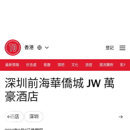
前
前
往
往
內
頁
容
尾
香港
登記
最新情報
好去處
餐廳
酒吧
文化
旅遊
潮流購物
影片
Photograph: Courtesy JW Marriott Hotel Shenzhen Bao'an
深圳前海華僑城 JW 萬
豪酒店
酒店
深圳