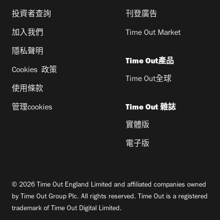
投資者查詢
刊登廣告
加入我們
Time Out Market
隱私聲明
Time Out產品
Cookies 政策
Time Out全球
使用條款
管理cookies
Time Out 雜誌
實體版
電子版
© 2026 Time Out England Limited and affiliated companies owned
by Time Out Group Plc. All rights reserved. Time Out is a registered
trademark of Time Out Digital Limited.