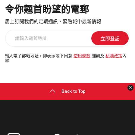
令你翹首盼望的電郵
馬上訂閱我們的定期通訊，緊貼城中最新情報
請
輸
入
電
輸入電子郵箱地址，即表示閣下同意
使用條款
細則及
私隱政策
內
容
郵
地
址
Back to Top