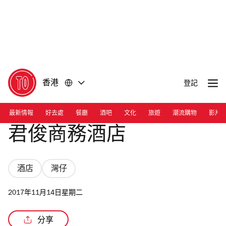
前
前
往
往
內
頁
容
尾
香港
登記
最新情報
好去處
餐廳
酒吧
文化
旅遊
潮流購物
影片
君俊商務酒店
酒店
灣仔
2017年11月14日星期二
分享