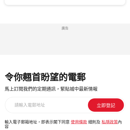
廣告
令你翹首盼望的電郵
馬上訂閱我們的定期通訊，緊貼城中最新情報
請
輸
入
電
輸入電子郵箱地址，即表示閣下同意
使用條款
細則及
私隱政策
內
容
郵