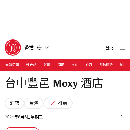
前
前
往
往
內
頁
容
尾
香港
登記
最新情報
好去處
餐廳
酒吧
文化
旅遊
潮流購物
影片
Photograph: Courtesy Moxy Taichung
台中豐邑 Moxy 酒店
酒店
台灣
推薦
2024年8月6日星期二