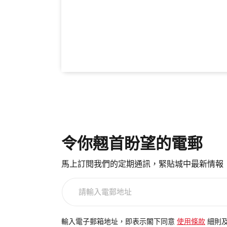
令你翹首盼望的電郵
馬上訂閱我們的定期通訊，緊貼城中最新情報
請
輸
入
電
輸入電子郵箱地址，即表示閣下同意
使用條款
細則