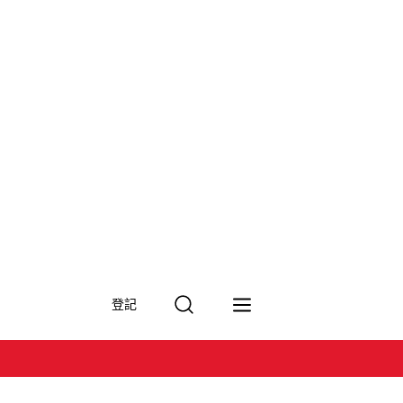
搜
登記
尋