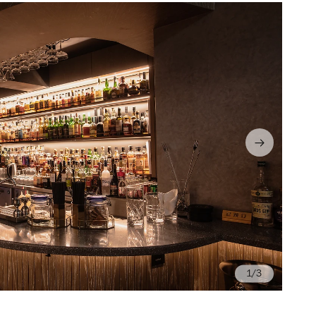
/3
Ph