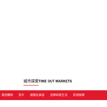
城市探索
TIME OUT MARKETS
潮流購物
影片
健康及美容
音樂與夜生活
影視娛樂