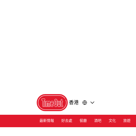
前
前
往
往
內
頁
容
尾
香港
最新情報
好去處
餐廳
酒吧
文化
旅遊