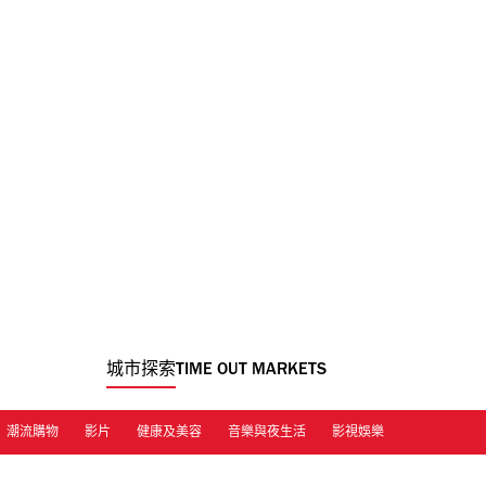
城市探索
TIME OUT MARKETS
潮流購物
影片
健康及美容
音樂與夜生活
影視娛樂