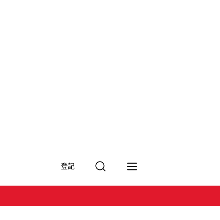
搜
登記
尋