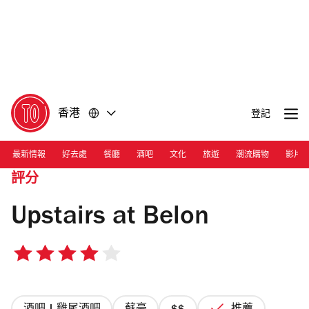
前
前
往
往
內
頁
容
尾
香港
登記
最新情報
好去處
餐廳
酒吧
文化
旅遊
潮流購物
影片
評分
Upstairs at Belon
4/5
星