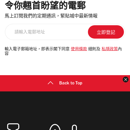
令你翹首盼望的電郵
馬上訂閱我們的定期通訊，緊貼城中最新情報
請
輸
入
電
輸入電子郵箱地址，即表示閣下同意
使用條款
細則及
私隱政策
內
容
郵
地
址
Back to Top