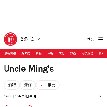
前
前
往
往
內
頁
容
尾
香港
登記
最新情報
好去處
餐廳
酒吧
文化
旅遊
潮流購物
影片
Photograph: Courtesy Uncle Ming's
Uncle Ming's
酒吧
灣仔
推薦
2022年10月24日星期一