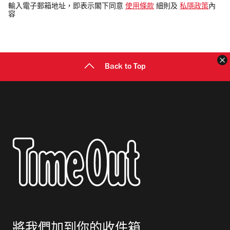
電
輸入電子郵箱地址，即表示閣下同意
使用條款
細則及
私隱政策
內
容
郵
地
址
Back to Top
將我們加到你的收件箱