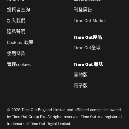
投資者查詢
刊登廣告
加入我們
Time Out Market
隱私聲明
Time Out產品
Cookies 政策
Time Out全球
使用條款
管理cookies
Time Out 雜誌
實體版
電子版
© 2026 Time Out England Limited and affiliated companies owned
by Time Out Group Plc. All rights reserved. Time Out is a registered
trademark of Time Out Digital Limited.