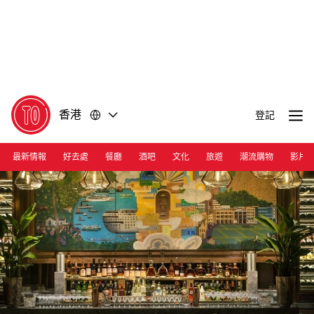
前
前
往
往
內
頁
容
尾
香港
登記
最新情報
好去處
餐廳
酒吧
文化
旅遊
潮流購物
影片