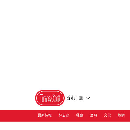
前
前
往
往
內
頁
容
尾
香港
最新情報
好去處
餐廳
酒吧
文化
旅遊