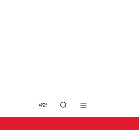
搜
登記
尋