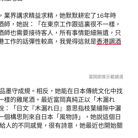
，業界講求精益求精，她默默耕宏了16年時
酒師，她說：「在東京工作跟這裏很不一樣。
酒師也需要接待客人，所有事情鉅細無遺，只
港工作的話彈性較高，我覺得這就是
香港調酒
富岡即席示範調酒
出品墨守成規。相反，她能在日本傳統文化中找
一樣的雞尾酒。最近富岡真純正以「木漏れ
說：「日文『木漏れ日』意思指枝葉縫隙中灑
一個構思則來自日本「風物詩」，她說這個日
所給人的不同感覺，很有詩意，她最近也開始關