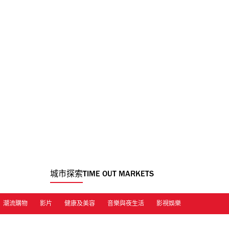
城市探索
TIME OUT MARKETS
潮流購物
影片
健康及美容
音樂與夜生活
影視娛樂