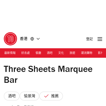
前
前
往
往
內
頁
容
尾
香港
登記
最新情報
好去處
餐廳
酒吧
文化
旅遊
潮流購物
影片
Photograph: Courtesy Three Sheets Marquee Bar
Three Sheets Marquee
Bar
酒吧
愉景灣
推薦