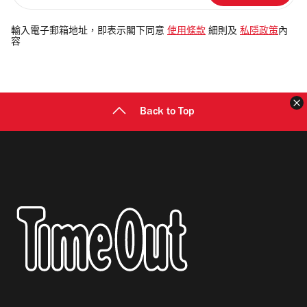
入
電
輸入電子郵箱地址，即表示閣下同意
使用條款
細則及
私隱政策
內
容
郵
地
址
Back to Top