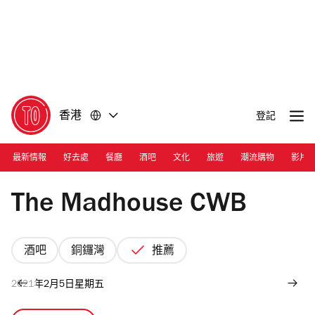
前
前
往
往
內
頁
容
尾
香港
登記
最新情報
好去處
餐廳
酒吧
文化
旅遊
潮流購物
影片
Photograph: Courtesy The Madhouse CWB
The Madhouse CWB
酒吧
銅鑼灣
推薦
2021年2月5日星期五