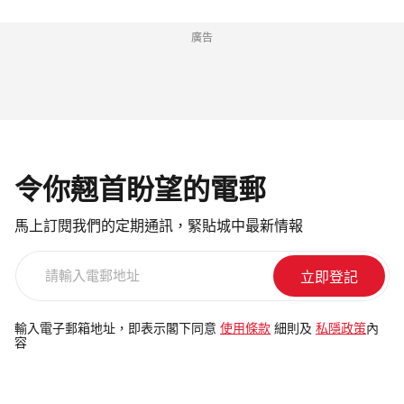
廣告
令你翹首盼望的電郵
馬上訂閱我們的定期通訊，緊貼城中最新情報
請
輸
入
電
輸入電子郵箱地址，即表示閣下同意
使用條款
細則及
私隱政策
內
容
郵
地
址