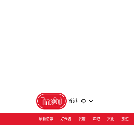
前
前
往
往
內
頁
容
尾
香港
最新情報
好去處
餐廳
酒吧
文化
旅遊