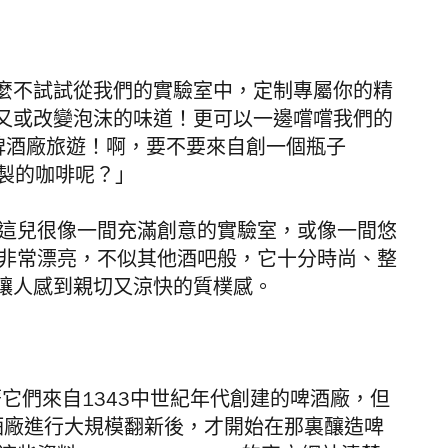
麼不試試從我們的實驗室中，定制專屬你的精
又或改變泡沫的味道！更可以一邊嚐嚐我們的
啤酒廠旅遊！啊，要不要來自創一個瓶子
製的咖啡
呢？」
這兒
很像一間充滿創意的實驗室，或像一間悠
e 整個空間非常漂亮，不似其他酒吧般，它十分時尚、整
讓人感到親切又涼快的質樸感。
酒的瓶子寫著它們來自1343中世紀年代創建的啤酒廠，但
前於該啤酒廠進行大規模翻新後，才開始在那裏釀造啤