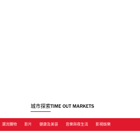
城市探索
TIME OUT MARKETS
潮流購物
影片
健康及美容
音樂與夜生活
影視娛樂