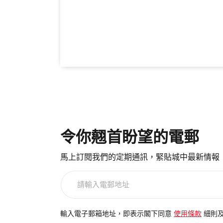
令你翹首盼望的電郵
馬上訂閱我們的定期通訊，緊貼城中最新情報
請
輸
入
電
輸入電子郵箱地址，即表示閣下同意
使用條款
細則