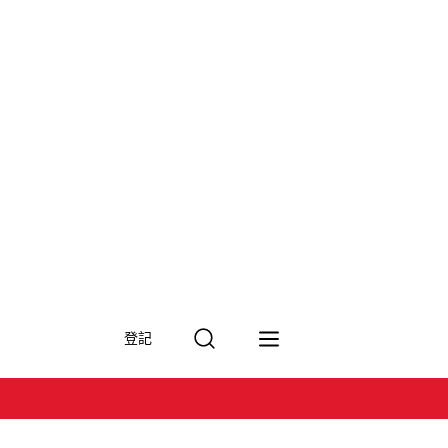
搜
登記
尋