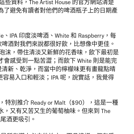
瞞這些資料，The Artist House 的官方網站清楚
為了避免有讀者對他們的啤酒瓶子上的日期產
PA 印度淡啤酒、White 和 Raspberry，每
。四款啤酒對我們來說都很好飲，比想像中更佳。
了的泡沫，帶住清淡又新鮮的花香味，飲下最初是
感受到一點苦澀；而飲下 White 則是能完
人感覺清新、乾淨，而當中的檸檬味更有畫龍點晴
更容易入口和輕淡；IPA 呢，說實話，我覺得
提供，特別推介 Ready or Malt（$90），這是一種
，又有又苦又生的葡萄柚味。但來到 The
對比雞尾酒更吸引。