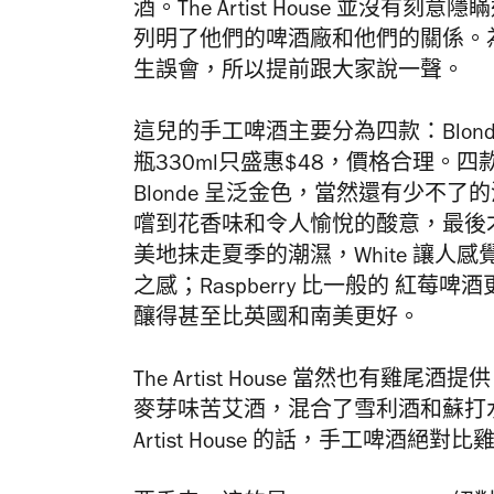
酒。The Artist House 並沒有刻意隱
列明了他們的啤酒廠和他們的關係。
生誤會，所以提前跟大家說一聲。
這兒的手工啤酒主要分為四款：Blonde、I
瓶330ml只盛惠$48，價格合理
Blonde 呈泛金色，當然還有少不
嚐到花香味和令人愉悅的酸意，最後才會
美地抹走夏季的潮濕，White 讓
之感；Raspberry 比一般的
紅莓
啤酒
釀得甚至比英國和南美更好。
The Artist House 當然也有雞尾酒
麥芽味苦艾酒，混合了雪利酒和蘇打水
Artist House 的話，手工啤酒絕