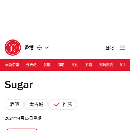
前
前
往
往
內
頁
容
尾
香港
登記
最新情報
好去處
餐廳
酒吧
文化
旅遊
潮流購物
影片
Photograph: Courtesy Sugar
Sugar
酒吧
太古城
推薦
2024年4月15日星期一