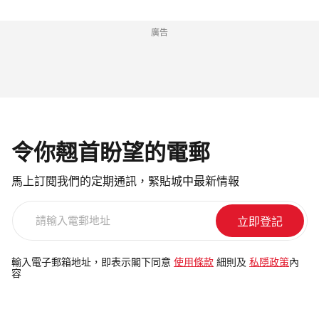
廣告
令你翹首盼望的電郵
馬上訂閱我們的定期通訊，緊貼城中最新情報
請
輸
入
電
輸入電子郵箱地址，即表示閣下同意
使用條款
細則及
私隱政策
內
容
郵
地
址