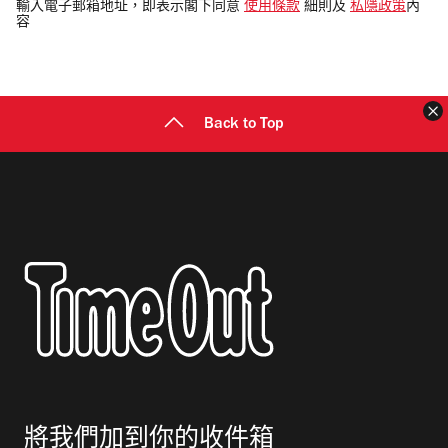
電
輸入電子郵箱地址，即表示閣下同意
使用條款
細則及
私隱政策
內
容
郵
地
址
Back to Top
將我們加到你的收件箱