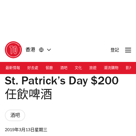
前
前
往
往
內
頁
容
尾
香港
登記
最新情報
好去處
餐廳
酒吧
文化
旅遊
潮流購物
影片
St. Patrick’s Day $200
任飲啤酒
酒吧
2019年3月13日星期三