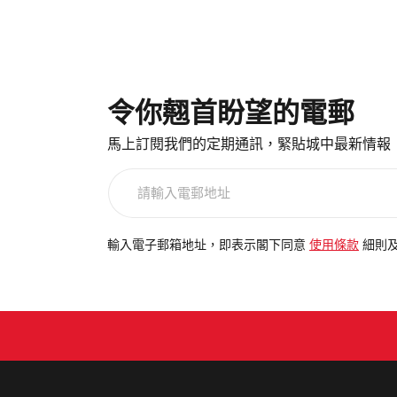
令你翹首盼望的電郵
馬上訂閱我們的定期通訊，緊貼城中最新情報
請
輸
入
電
輸入電子郵箱地址，即表示閣下同意
使用條款
細則
郵
地
址