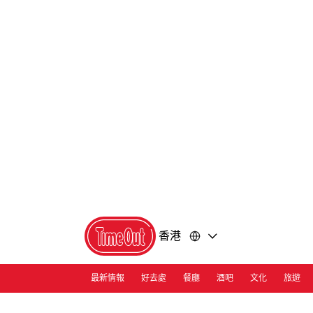
前
前
往
往
內
頁
容
尾
香港
最新情報
好去處
餐廳
酒吧
文化
旅遊