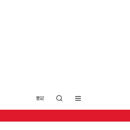
搜
登記
尋