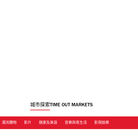
城市探索
TIME OUT MARKETS
潮流購物
影片
健康及美容
音樂與夜生活
影視娛樂