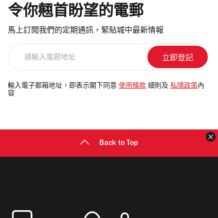
令你翹首盼望的電郵
馬上訂閱我們的定期通訊，緊貼城中最新情報
請
輸
入
電
輸入電子郵箱地址，即表示閣下同意
使用條款
細則及
私隱政策
內
容
郵
地
址
Back to Top