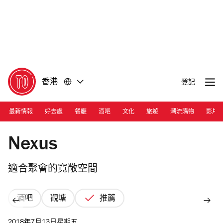
前
前
往
往
內
頁
容
尾
香港
登記
最新情報
好去處
餐廳
酒吧
文化
旅遊
潮流購物
影片
Photograph: Courtesy Nexus
Nexus
適合聚會的寬敞空間
酒吧
觀塘
推薦